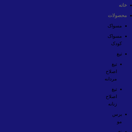
خانه
محصولات
مسواک
جست و جو
مسواک
شروع به تایپ کردن برای دیدن پستهایی که دنبال آن هستید.
کودک
تیغ
تیغ
اصلاح
مردانه
تیغ
اصلاح
زنانه
برس
مو
نخ