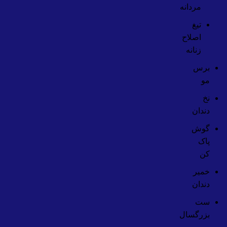
مردانه
تیغ
اصلاح
زنانه
برس
مو
نخ
دندان
گوش
پاک
کن
خمیر
دندان
ست
بزرگسال