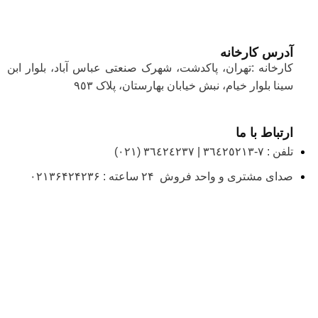
آدرس کارخانه
کارخانه :تهران، پاکدشت، شهرک صنعتی عباس آباد، بلوار ابن
سینا بلوار خیام، نبش خیابان بهارستان، پلاک ٩٥٣
ارتباط با ما
تلفن : ٧-٣٦٤٢٥٢١٣ | ٣٦٤٢٤٢٣٧ (٠٢١)
صدای مشتری و واحد فروش ۲۴ ساعته : ۰۲۱۳۶۴۲۴۲۳۶
لینک های پرکاربرد
کاتالوگ
درخواست نمایندگی
تماس با ما
درباره ی ما