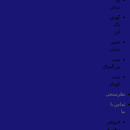
دندان
گوش
پاک
کن
خمیر
دندان
ست
بزرگسال
ست
کودک
نظرسنجی
تماس با
ما
فروش
زنجیره