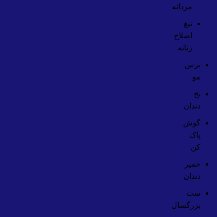
مردانه
تیغ
اصلاح
زنانه
برس
مو
نخ
دندان
گوش
پاک
کن
خمیر
دندان
ست
بزرگسال