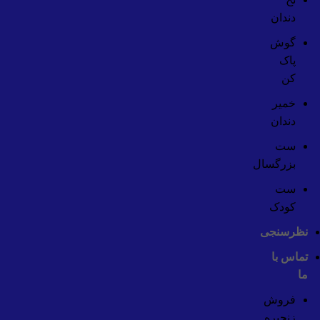
دندان
گوش
پاک
کن
خمیر
دندان
ست
بزرگسال
ست
کودک
نظرسنجی
تماس با
ما
فروش
زنجیره