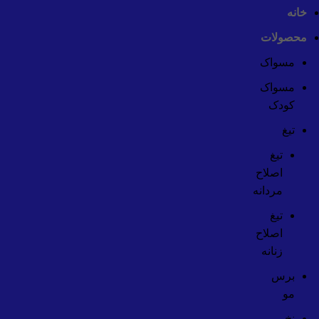
خانه
محصولات
مسواک
جست و جو
مسواک
شروع به تایپ کردن برای دیدن پستهایی که دنبال آن هستید.
کودک
تیغ
تیغ
اصلاح
مردانه
تیغ
اصلاح
زنانه
برس
مو
نخ